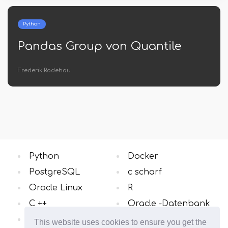
Python
Pandas Group von Quantile
Frederik Rodehau
Python
Docker
PostgreSQL
c scharf
Oracle Linux
R
C ++
Oracle -Datenbank
Windows OS
Alle Kategorien
This website uses cookies to ensure you get the