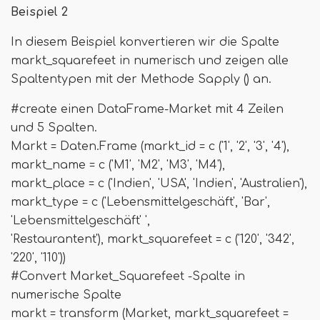
Beispiel 2
In diesem Beispiel konvertieren wir die Spalte
markt_squarefeet in numerisch und zeigen alle
Spaltentypen mit der Methode Sapply () an.
#create einen DataFrame-Market mit 4 Zeilen
und 5 Spalten.
Markt = Daten.Frame (markt_id = c ('1', '2', '3', '4'),
markt_name = c ('M1', 'M2', 'M3', 'M4'),
markt_place = c ('Indien', 'USA', 'Indien', 'Australien'),
markt_type = c ('Lebensmittelgeschäft', 'Bar',
'Lebensmittelgeschäft' ',
'Restaurantent'), markt_squarefeet = c ('120', '342',
'220', '110'))
#Convert Market_Squarefeet -Spalte in
numerische Spalte
markt = transform (Market, markt_squarefeet =