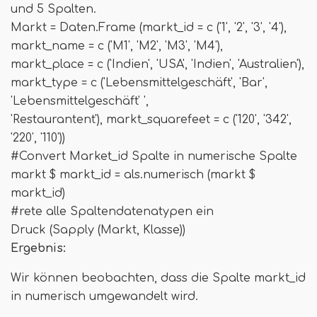
und 5 Spalten.
Markt = Daten.Frame (markt_id = c ('1', '2', '3', '4'),
markt_name = c ('M1', 'M2', 'M3', 'M4'),
markt_place = c ('Indien', 'USA', 'Indien', 'Australien'),
markt_type = c ('Lebensmittelgeschäft', 'Bar',
'Lebensmittelgeschäft' ',
'Restaurantent'), markt_squarefeet = c ('120', '342',
'220', '110'))
#Convert Market_id Spalte in numerische Spalte
markt $ markt_id = als.numerisch (markt $
markt_id)
#rete alle Spaltendatenatypen ein
Druck (Sapply (Markt, Klasse))
Ergebnis:
Wir können beobachten, dass die Spalte markt_id
in numerisch umgewandelt wird.