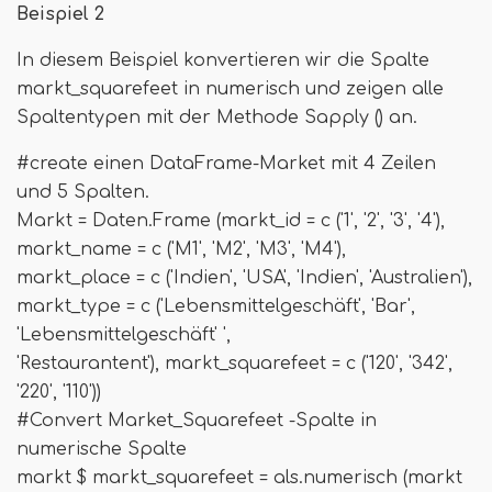
Beispiel 2
In diesem Beispiel konvertieren wir die Spalte
markt_squarefeet in numerisch und zeigen alle
Spaltentypen mit der Methode Sapply () an.
#create einen DataFrame-Market mit 4 Zeilen
und 5 Spalten.
Markt = Daten.Frame (markt_id = c ('1', '2', '3', '4'),
markt_name = c ('M1', 'M2', 'M3', 'M4'),
markt_place = c ('Indien', 'USA', 'Indien', 'Australien'),
markt_type = c ('Lebensmittelgeschäft', 'Bar',
'Lebensmittelgeschäft' ',
'Restaurantent'), markt_squarefeet = c ('120', '342',
'220', '110'))
#Convert Market_Squarefeet -Spalte in
numerische Spalte
markt $ markt_squarefeet = als.numerisch (markt