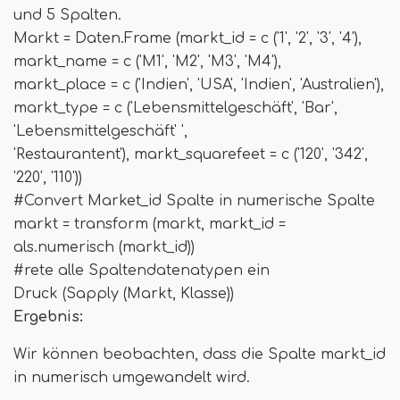
und 5 Spalten.
Markt = Daten.Frame (markt_id = c ('1', '2', '3', '4'),
markt_name = c ('M1', 'M2', 'M3', 'M4'),
markt_place = c ('Indien', 'USA', 'Indien', 'Australien'),
markt_type = c ('Lebensmittelgeschäft', 'Bar',
'Lebensmittelgeschäft' ',
'Restaurantent'), markt_squarefeet = c ('120', '342',
'220', '110'))
#Convert Market_id Spalte in numerische Spalte
markt = transform (markt, markt_id =
als.numerisch (markt_id))
#rete alle Spaltendatenatypen ein
Druck (Sapply (Markt, Klasse))
Ergebnis:
Wir können beobachten, dass die Spalte markt_id
in numerisch umgewandelt wird.