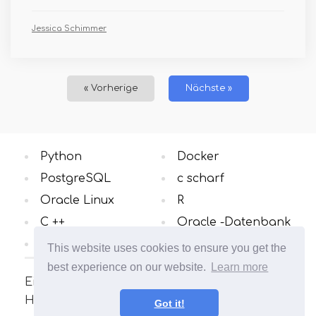
Jessica Schimmer
« Vorherige
Nächste »
Python
Docker
PostgreSQL
c scharf
Oracle Linux
R
C ++
Oracle -Datenbank
Windows OS
Alle Kategorien
This website uses cookies to ensure you get the
best experience on our website.
Learn more
Eine Seite über das Linux-Betriebssystem.
Hier finden Sie viele interessante Artikel und
Got it!