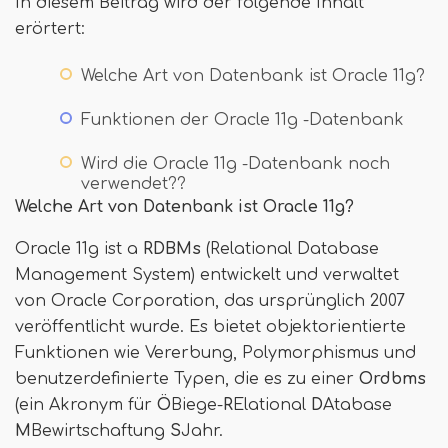
In diesem Beitrag wird der folgende Inhalt
erörtert:
Welche Art von Datenbank ist Oracle 11g?
Funktionen der Oracle 11g -Datenbank
Wird die Oracle 11g -Datenbank noch
verwendet??
Welche Art von Datenbank ist Oracle 11g?
Oracle 11g ist a
RDBMs
(Relational Database
Management System) entwickelt und verwaltet
von Oracle Corporation, das ursprünglich 2007
veröffentlicht wurde. Es bietet objektorientierte
Funktionen wie Vererbung, Polymorphismus und
benutzerdefinierte Typen, die es zu einer
Ordbms
(ein Akronym für
Ö
Biege-
R
Elational
D
Atabase
M
Bewirtschaftung
S
Jahr.