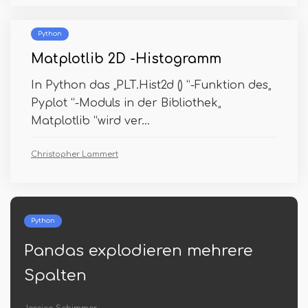
Python
Matplotlib 2D -Histogramm
In Python das „PLT.Hist2d () ”-Funktion des„
Pyplot “-Moduls in der Bibliothek„
Matplotlib “wird ver...
Christopher Lammert
PostgreSQL
ere
Postgresql erstellen Index
gleichzeitig