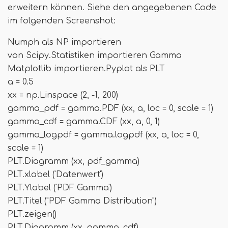
erweitern können. Siehe den angegebenen Code
im folgenden Screenshot:
Numph als NP importieren
von Scipy.Statistiken importieren Gamma
Matplotlib importieren.Pyplot als PLT
a = 0.5
xx = np.Linspace (2, -1, 200)
gamma_pdf = gamma.PDF (xx, a, loc = 0, scale = 1)
gamma_cdf = gamma.CDF (xx, a, 0, 1)
gamma_logpdf = gamma.logpdf (xx, a, loc = 0,
scale = 1)
PLT.Diagramm (xx, pdf_gamma)
PLT.xlabel ('Datenwert')
PLT.Ylabel ('PDF Gamma')
PLT.Titel ("PDF Gamma Distribution")
PLT.zeigen()
PLT.Diagramm (xx, gamma_cdf)