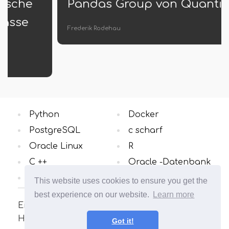
Pandas Group von Quantile
Frederik Rodehau
Python
Docker
PostgreSQL
c scharf
Oracle Linux
R
C ++
Oracle -Datenbank
Windows OS
Alle Kategorien
This website uses cookies to ensure you get the
best experience on our website.
Learn more
Eine Seite über das Linux-Betriebssystem.
Hier finden Sie viele interessante Artikel und
Got it!