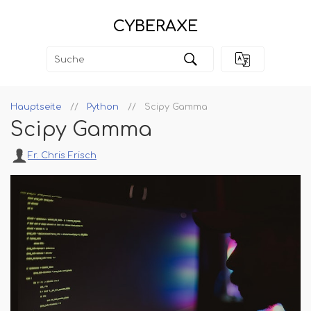
CYBERAXE
Hauptseite
Python
Scipy Gamma
Scipy Gamma
Fr. Chris Frisch