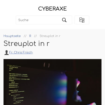
CYBERAXE
Hauptseite
R
Streuplot in r
Streuplot in r
Fr. Chris Frisch