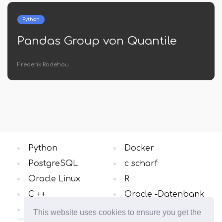
Python
Pandas Group von Quantile
Frederik Rodehau
Python
Docker
PostgreSQL
c scharf
Oracle Linux
R
C ++
Oracle -Datenbank
Windows OS
Alle Kategorien
This website uses cookies to ensure you get the