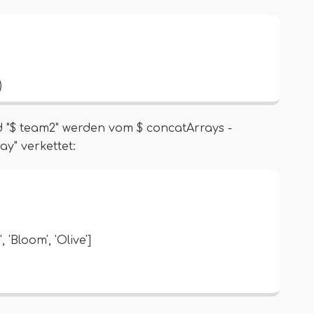
)
d "$ team2" werden vom $ concatArrays -
y" verkettet:
', 'Bloom', 'Olive']