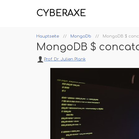
CYBERAXE
Hauptseite
MongoDb
MongoDB $ conc
MongoDB $ concata
Prof. Dr. Julien Plank