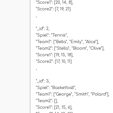
"Score1": [20, 14, 8],
"Score2": [7, 19, 21]
,
"_id": 2,
"Spiel": "Tennis",
"Team1": ["Bella", "Emily", "Alice"],
"Team2": ["Stella", "Bloom", "Olive"],
"Score1": [19, 15, 18],
"Score2": [17, 10, 11]
,
"_id": 3,
"Spiel": "Basketball",
"Team1": ["George", "Smith", "Polard"],
"Team2": [],
"Score1": [21, 15, 6],