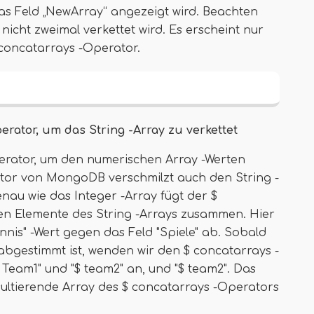
as Feld „NewArray“ angezeigt wird. Beachten
 nicht zweimal verkettet wird. Es erscheint nur
 concatarrays -Operator.
rator, um das String -Array zu verkettet
erator, um den numerischen Array -Werten
ator von MongoDB verschmilzt auch den String -
enau wie das Integer -Array fügt der $
gen Elemente des String -Arrays zusammen. Hier
is" -Wert gegen das Feld "Spiele" ab. Sobald
bgestimmt ist, wenden wir den $ concatarrays -
$ Team1" und "$ team2" an, und "$ team2". Das
esultierende Array des $ concatarrays -Operators