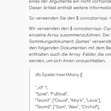
eines der Argumente ein nicht vorhanden
Dieser Artikel enthält weitere Informat
So verwenden Sie den $ concatarrays
Wir verwenden den $ concatarrays -Op
einzelne Array zusammenzuführen. Der 
Sammlungsdokument „Games“ verwendet
den folgenden Dokumenten mit dem Befe
enthalten auch die Array -Felder, die 
werden, um sich ihnen anzuschließen.
db.Spiele.InsertMany ([
"_id": 1,
"Spiel": "Fußball",
"Team1": ["David", "Mark", "Levis"],
"Team2": ["Sam", "Alex", "Orchid"],