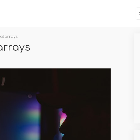
atarrays
rrays