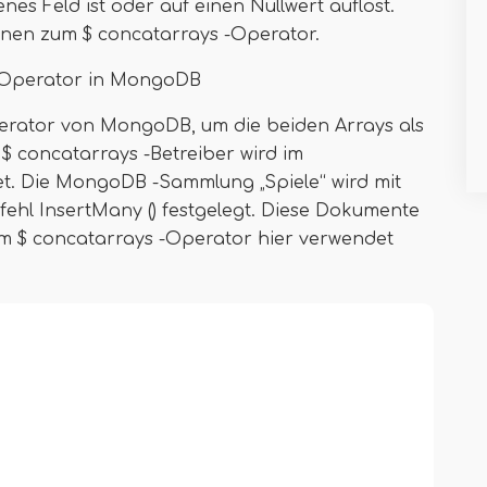
es Feld ist oder auf einen Nullwert auflöst.
ionen zum $ concatarrays -Operator.
 -Operator in MongoDB
erator von MongoDB, um die beiden Arrays als
$ concatarrays -Betreiber wird im
. Die MongoDB -Sammlung „Spiele“ wird mit
hl InsertMany () festgelegt. Diese Dokumente
vom $ concatarrays -Operator hier verwendet