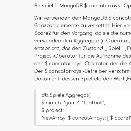
Beispiel 1: MongoDB $ concatarrays -Op
Wir verwenden den MongoDB $ concatar
Ganzzahlelemente zu verkettet. Hier ve
Score2 für den Vorgang, da sie die num
verwenden den Aggregate () -Operator
entspricht, das den Zustand „„ Spiel “:„ 
Project -Operator für die Aufnahme des
den $ concatarrays -Operator, der die Ar
Der $ concatarrays -Betreiber verschmil
Dokument, dessen Spielfeld den Wert „Fu
db.Spiele.Aggregat([
$ match: "game": "football",
$ project:
NewArray: $ concatArrays: ["$ Score1",