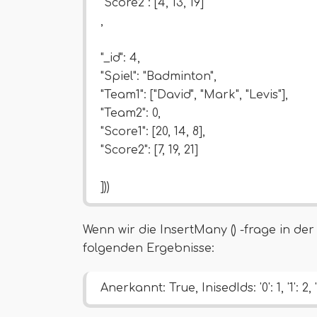
"Score2": [4, 13, 19]
,
"_id": 4,
"Spiel": "Badminton",
"Team1": ["David", "Mark", "Levis"],
"Team2": 0,
"Score1": [20, 14, 8],
"Score2": [7, 19, 21]
]))
Wenn wir die InsertMany () -frage in de
folgenden Ergebnisse:
Anerkannt: True, InisedIds: '0': 1, '1': 2, '2