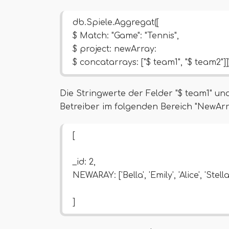
db.Spiele.Aggregat([
$ Match: "Game": "Tennis",
$ project: newArray:
$ concatarrays: ["$ team1", "$ team2"]]
Die Stringwerte der Felder "$ team1" un
Betreiber im folgenden Bereich "NewArra
[
_id: 2,
NEWARAY: ['Bella', 'Emily', 'Alice', 'Stella
]