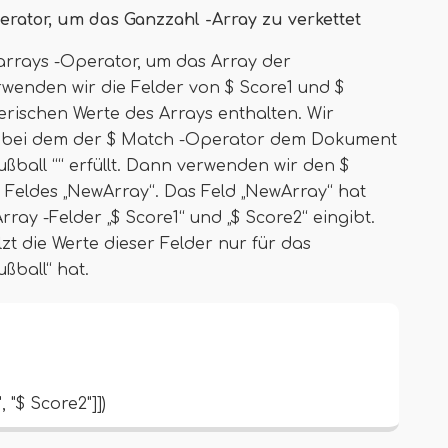
erator, um das Ganzzahl -Array zu verkettet
rays -Operator, um das Array der
rwenden wir die Felder von $ Score1 und $
erischen Werte des Arrays enthalten. Wir
, bei dem der $ Match -Operator dem Dokument
Fußball ““ erfüllt. Dann verwenden wir den $
 Feldes „NewArray“. Das Feld „NewArray“ hat
ray -Felder „$ Score1“ und „$ Score2“ eingibt.
zt die Werte dieser Felder nur für das
ßball“ hat.
 "$ Score2"]])