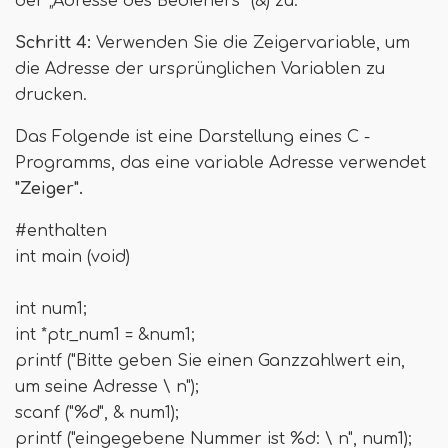
der „Adresse des Bedieners“ (&) zu.
Schritt 4:
Verwenden Sie die Zeigervariable, um
die Adresse der ursprünglichen Variablen zu
drucken.
Das Folgende ist eine Darstellung eines C -
Programms, das eine variable Adresse verwendet
"Zeiger".
#enthalten
int main (void)
int num1;
int *ptr_num1 = &num1;
printf ("Bitte geben Sie einen Ganzzahlwert ein,
um seine Adresse \ n");
scanf ("%d", & num1);
printf ("eingegebene Nummer ist %d: \ n", num1);