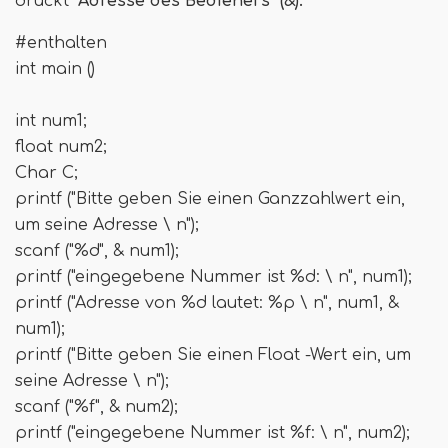
druckt
"Adresse des Bedieners" (&).
#enthalten
int main ()
int num1;
float num2;
Char C;
printf ("Bitte geben Sie einen Ganzzahlwert ein,
um seine Adresse \ n");
scanf ("%d", & num1);
printf ("eingegebene Nummer ist %d: \ n", num1);
printf ("Adresse von %d lautet: %p \ n", num1, &
num1);
printf ("Bitte geben Sie einen Float -Wert ein, um
seine Adresse \ n");
scanf ("%f", & num2);
printf ("eingegebene Nummer ist %f: \ n", num2);