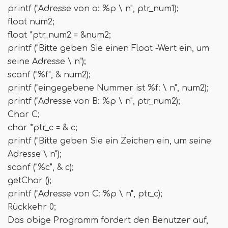
printf ("Adresse von a: %p \ n", ptr_num1);
float num2;
float *ptr_num2 = &num2;
printf ("Bitte geben Sie einen Float -Wert ein, um
seine Adresse \ n");
scanf ("%f", & num2);
printf ("eingegebene Nummer ist %f: \ n", num2);
printf ("Adresse von B: %p \ n", ptr_num2);
Char C;
char *ptr_c = & c;
printf ("Bitte geben Sie ein Zeichen ein, um seine
Adresse \ n");
scanf ("%c", & c);
getChar ();
printf ("Adresse von C: %p \ n", ptr_c);
Rückkehr 0;
Das obige Programm fordert den Benutzer auf,