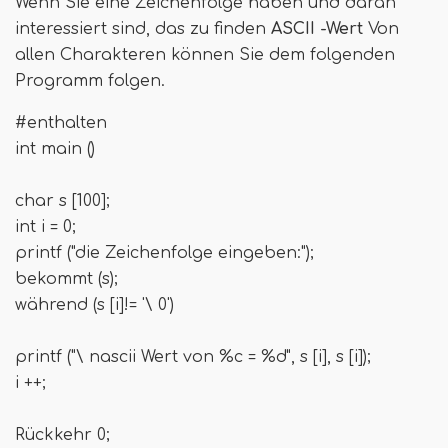
Wenn Sie eine Zeichenfolge haben und daran
interessiert sind, das zu finden
ASCII -Wert
Von
allen Charakteren können Sie dem folgenden
Programm folgen.
#enthalten
int main ()
char s [100];
int i = 0;
printf ("die Zeichenfolge eingeben:");
bekommt (s);
während (s [i]!= '\ 0')
printf ("\ nascii Wert von %c = %d", s [i], s [i]);
i ++;
Rückkehr 0;