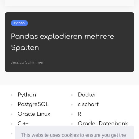
PostgreSQL
mehrere
Postgresql erstellen In
gleichzeitig
Lars Daub
Python
Docker
PostgreSQL
c scharf
Oracle Linux
R
C ++
Oracle -Datenbank
Windows OS
Alle Kategorien
This website uses cookies to ensure you get the